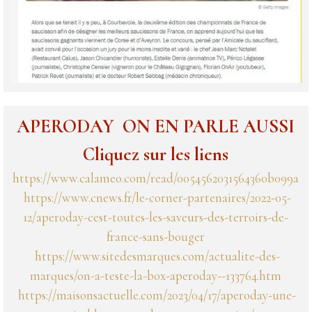
APERODAY ON EN PARLE AUSSI
Cliquez sur les liens
https://www.calameo.com/read/0054562031564360b099a
https://www.cnews.fr/le-corner-partenaires/2022-05-
12/aperoday-cest-toutes-les-saveurs-des-terroirs-de-
france-sans-bouger
https://www.sitedesmarques.com/actualite-des-
marques/on-a-teste-la-box-aperoday--133764.htm
https://maisonsactuelle.com/2023/04/17/aperoday-une-